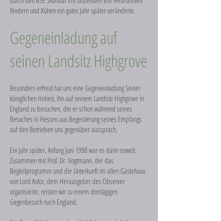
durch den BSE Skandal mit tausenden von verbrannten
Rindern und Kühen ein gutes Jahr später veränderte.
Gegeneinladung auf
seinen Landsitz Highgrove
Besonders erfreut hat uns eine Gegeneinladung Seiner
königlichen Hoheit, ihn auf seinem Landsitz Highgrove in
England zu besuchen, die er schon während seines
Besuches in Hessen aus Begeisterung seines Empfangs
auf den Betrieben uns gegenüber aussprach.
Ein Jahr später, Anfang Juni 1998 war es dann soweit.
Zusammen mit Prof. Dr. Vogtmann, der das
Begleitprogramm und die Unterkunft im alten Gästehaus
von Lord Astor, dem Herausgeber des Observer
organisierte, reisten wir zu einem dreitägigen
Gegenbesuch nach England.