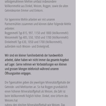
selbstgemahlenen Mehlen umfasst insbesondere
Vollkornmehle aus Dinkel, Weizen, Roggen, sowie die alten
Getreidesorten Emmer und Einkorn.
Für typenreine Mehle arbeiten wir mit unseren
Partnermühlen zusammen und können daher folgende Mehle
anbieten:
Roggenmehl Typ 815, 997, 1150 und 1800 (Vollkornmehl)
Weizenmehl Typ 405, 550, 1050 und 1700 (Vollkornmehl)
Dinkelmehl Typ 630, 1050 und 1700 (Vollkornmehl),
außerdem noch Weizen- und Dinkelgrieß.
Wir sind ein kleiner Familienbetrieb der handwerklich
arbeitet, daher haben wir nicht immer das gesamte Angebot
auf Lager. Gerne nehmen wir Vorbestellungen von kleinen
und grossen Mengen telefonisch während unseren
Öffnungszeiten entgegen.
Die Typenzahlen geben die jeweiligen Mineralstoffgehalte der
Getreide- und Mehlsorten an. So hat Roggen grundsätzlich
einen höheren Mineralstoffgehalt als Weizen, die Zahl ist
beim Vollkornmehl folglich höher. Dinkel, eine Urform des
Weizens hat
nahezu den gleichen Mineralstoffgehalt wie Weizen. Das