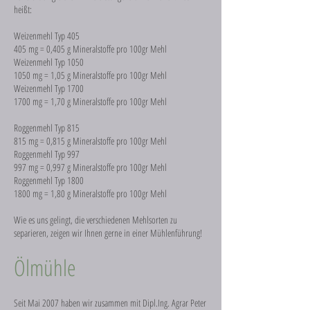
heißt:
Weizenmehl Typ 405
405 mg = 0,405 g Mineralstoffe pro 100gr Mehl
Weizenmehl Typ 1050
1050 mg = 1,05 g Mineralstoffe pro 100gr Mehl
Weizenmehl Typ 1700
1700 mg = 1,70 g Mineralstoffe pro 100gr Mehl
Roggenmehl Typ 815
815 mg = 0,815 g Mineralstoffe pro 100gr Mehl
Roggenmehl Typ 997
997 mg = 0,997 g Mineralstoffe pro 100gr Mehl
Roggenmehl Typ 1800
1800 mg = 1,80 g Mineralstoffe pro 100gr Mehl
Wie es uns gelingt, die verschiedenen Mehlsorten zu
separieren, zeigen wir Ihnen gerne in einer Mühlenführung!
Ölmühle
Seit Mai 2007 haben wir zusammen mit Dipl.Ing. Agrar Peter