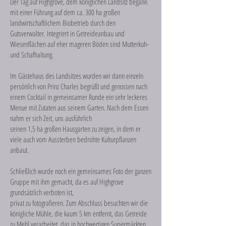
Der Tag auf Highgrove, dem königlichen Landsitz begann
mit einer Führung auf dem ca. 300 ha großen
landwirtschaftlichem Biobetrieb durch den
Gutsverwalter. Integriert in Getreideanbau und
Wiesenflächen auf eher mageren Böden sind Mutterkuh-
und Schafhaltung.
Im Gästehaus des Landsitzes wurden wir dann einzeln
persönlich von Prinz Charles begrüßt und genossen nach
einem Cocktail in gemeinsamer Runde ein sehr leckeres
Menue mit Zutaten aus seinem Garten. Nach dem Essen
nahm er sich Zeit, uns ausführlich
seinen 1,5 ha großen Hausgarten zu zeigen, in dem er
viele auch vom Aussterben bedrohte Kulturpflanzen
anbaut.
Schließlich wurde noch ein gemeinsames Foto der ganzen
Gruppe mit ihm gemacht, da es auf Highgrove
grundsätzlich verboten ist,
privat zu fotografieren. Zum Abschluss besuchten wir die
königliche Mühle, die kaum 5 km entfernt, das Getreide
zu Mehl verarbeitet, das in hochwertigen Supermärkten