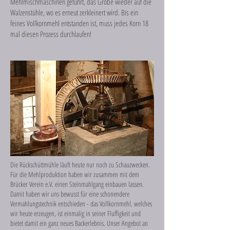
Mehlmischmaschinen geführt, das Grobe wieder auf die
Walzenstühle, wo es erneut zerkleinert wird. Bis ein
feines Vollkornmehl entstanden ist, muss jedes Korn 18
mal diesen Prozess durchlaufen!
Foto von Inge Eismann
​Die Rückschüttmühle läuft heute nur noch zu Schauzwecken.
Für die Mehlproduktion haben wir zusammen mit dem
Brücker Verein e.V. einen Steinmahlgang einbauen lassen.
Damit haben wir uns bewusst für eine schonendere
Vermahlungstechnik entschieden - das Vollkornmehl, welches
wir heute erzeugen, ist einmalig in seiner Fluffigkeit und
bietet damit ein ganz neues Backerlebnis. Unser Angebot an