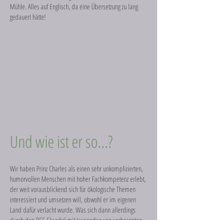
Mühle. Alles auf Englisch, da eine Übersetzung zu lang
gedauert hätte!
Und wie ist er so...?
Wir haben Prinz Charles als einen sehr unkomplizierten,
humorvollen Menschen mit hoher Fachkompetenz erlebt,
der weit vorausblickend sich für ökologische Themen
interessiert und umsetzen will, obwohl er im eigenen
Land dafür verlacht wurde. Was sich dann allerdings