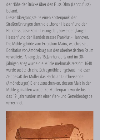
der Nähe der Brücke über den Fluss Ohm (Lahnzufluss)
befand.
Dieser Übergang stellte einen Knotenpunkt der
Straßenführungen durch die „hohen Hessen“ und der
Handelsstrasse Köln - Leipzig dar, sowie der „langen
Hessen“ und der Handelsstrasse Frankfurt - Hannover.
Die Mühle gehörte zum Erzbistum Mainz, welches seit
Bonifatius von Amöneburg aus den oberhessischen Raum
verwaltete. Anfang des 15.Jahrhunderts und im 30-
jährigen Krieg wurde die Mühle mehrmals zerstört. 1648
wurde zusätzlich eine Schlagmühle eingebaut. In dieser
Zeit besaß der Müller das Recht, an Durchreisende
(Amõneburger) Bier auszuschenken, dessen Malz in der
Mühle gemahlen wurde.Die Mühlenpacht wurde bis in
das 19. Jahrhundert mit einer Vieh- und Getreideabgabe
verrechnet.