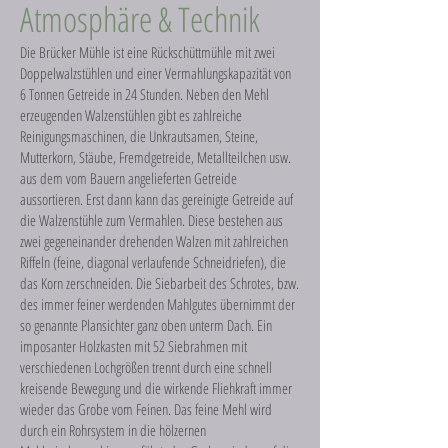
Atmosphäre & Technik
Die Brücker Mühle ist eine Rückschüttmühle mit zwei
Doppelwalzstühlen und einer Vermahlungskapazität von
6 Tonnen Getreide in 24 Stunden. Neben den Mehl
erzeugenden Walzenstühlen gibt es zahlreiche
Reinigungsmaschinen, die Unkrautsamen, Steine,
Mutterkorn, Stäube, Fremdgetreide, Metallteilchen usw.
aus dem vom Bauern angelieferten Getreide
aussortieren. Erst dann kann das gereinigte Getreide auf
die Walzenstühle zum Vermahlen. Diese bestehen aus
zwei gegeneinander drehenden Walzen mit zahlreichen
Riffeln (feine, diagonal verlaufende Schneidriefen), die
das Korn zerschneiden. Die Siebarbeit des Schrotes, bzw.
des immer feiner werdenden Mahlgutes übernimmt der
so genannte Plansichter ganz oben unterm Dach. Ein
imposanter Holzkasten mit 52 Siebrahmen mit
verschiedenen Lochgrößen trennt durch eine schnell
kreisende Bewegung und die wirkende Fliehkraft immer
wieder das Grobe vom Feinen. Das feine Mehl wird
durch ein Rohrsystem in die hölzernen