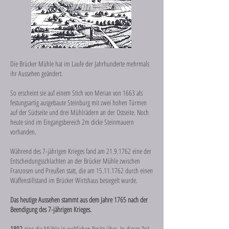
Die Brücker Mühle hat im Laufe der Jahrhunderte mehrmals
ihr Aussehen geändert.
So erscheint sie auf einem Stich von Merian von 1663 als
festungsartig ausgebaute Steinburg mit zwei hohen Türmen
auf der Südseite und drei Mühlrädern an der Ostseite. Noch
heute sind im Eingangsbereich 2m dicke Steinmauern
vorhanden.
Während des 7-jährigen Krieges fand am 21.9.1762 eine der
Entscheidungsschlachten an der Brücker Mühle zwischen
Franzosen und Preußen statt, die am 15.11.1762 durch einen
Waffenstillstand im Brücker Wirtshaus besiegelt wurde.
Das heutige Aussehen stammt aus dem Jahre 1765 nach der
Beendigung des 7-jährigen Krieges.
1802
ging die Mühle in weltlichen Besitz über. In dieser Zeit