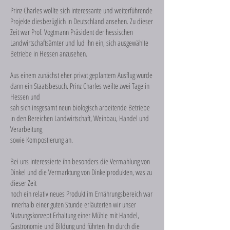
Prinz Charles wollte sich interessante und weiterführende
Projekte diesbezüglich in Deutschland ansehen. Zu dieser
Zeit war Prof. Vogtmann Präsident der hessischen
Landwirtschaftsämter und lud ihn ein, sich ausgewählte
Betriebe in Hessen anzusehen.
Aus einem zunächst eher privat geplantem Ausflug wurde
dann ein Staatsbesuch. Prinz Charles weilte zwei Tage in
Hessen und
sah sich insgesamt neun biologisch arbeitende Betriebe
in den Bereichen Landwirtschaft, Weinbau, Handel und
Verarbeitung
sowie Kompostierung an.
Bei uns interessierte ihn besonders die Vermahlung von
Dinkel und die Vermarktung von Dinkelprodukten, was zu
dieser Zeit
noch ein relativ neues Produkt im Ernährungsbereich war
Innerhalb einer guten Stunde erläuterten wir unser
Nutzungskonzept Erhaltung einer Mühle mit Handel,
Gastronomie und Bildung und führten ihn durch die