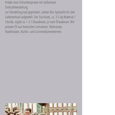
Kräske eine Schneckenpresse mit stufenloser
Drehzahlverstellung
zur Herstellung kalt gepresster, nativer Bio-Speiseöle für den
Ladenverkauf aufgestellt. Der Durchsatz, ca. 3-5 kg Material /
Stunde, ergibt ca. 1-3 l Ölausbeute, je nach Ölsaatenart. Wir
pressen Öl aus hessischen Leinsamen, Walnüssen,
Haselnüssen, Kürbis- und Sonnenblumenkernen.