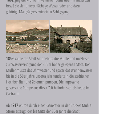
besaß sie vier unterschlächtige Wasserräder und dazu
gehörige Mahlgänge sowie einen Schlaggang.
1859
kaufte die Stadt Amöneburg die Mühle und nutzte sie
zur Wasserversorgung der 365m höher gelegenen Stadt. Der
Müller musste das Ohmwasser und später das Brunnenwasser
bis in die 50er Jahre unseres Jahrhunderts in die städtischen
Hochbehälter und Zisternen pumpen. Die imposante
gusseiserne Pumpe aus dieser Zeit befindet sich bis heute im
Gastraum.
Ab
1917
wurde durch einen Generator in der Brücker Mühle
Strom erzeugt, der bis Mitte der 30er Jahre die Stadt
Amöneburg versorgte.
Vor
1930
wurde auch eine Ölmühle eingebaut, deren
Überreste heute noch zu sehen sind.